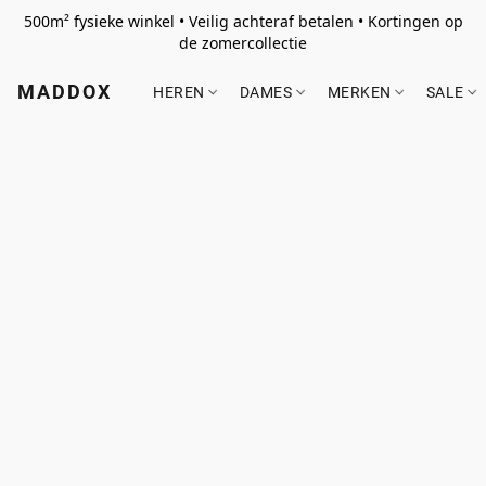
500m² fysieke winkel • Veilig achteraf betalen • Kortingen op
de zomercollectie
MADDOX
HEREN
DAMES
MERKEN
SALE