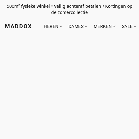
500m² fysieke winkel • Veilig achteraf betalen • Kortingen op
de zomercollectie
MADDOX
HEREN
DAMES
MERKEN
SALE