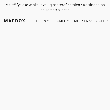
500m² fysieke winkel • Veilig achteraf betalen • Kortingen op
de zomercollectie
MADDOX
HEREN
DAMES
MERKEN
SALE