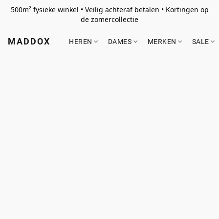
500m² fysieke winkel • Veilig achteraf betalen • Kortingen op
de zomercollectie
MADDOX
HEREN
DAMES
MERKEN
SALE