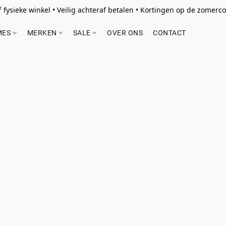
 fysieke winkel • Veilig achteraf betalen • Kortingen op de zomercol
MES
MERKEN
SALE
OVER ONS
CONTACT