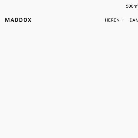
500m²
MADDOX
HEREN
DA