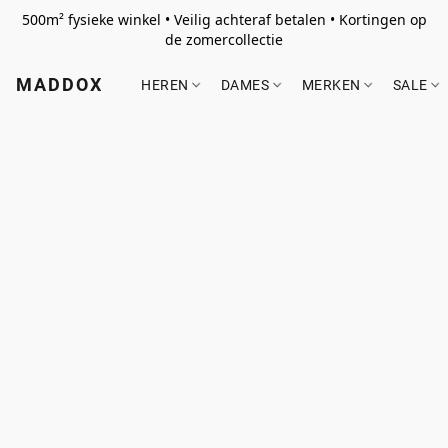
500m² fysieke winkel • Veilig achteraf betalen • Kortingen op
de zomercollectie
MADDOX
HEREN
DAMES
MERKEN
SALE