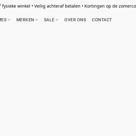
 fysieke winkel • Veilig achteraf betalen • Kortingen op de zomercol
MES
MERKEN
SALE
OVER ONS
CONTACT