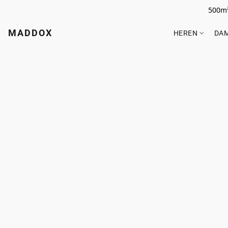
500m²
MADDOX
HEREN
DA