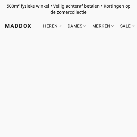
500m² fysieke winkel • Veilig achteraf betalen • Kortingen op
de zomercollectie
MADDOX
HEREN
DAMES
MERKEN
SALE