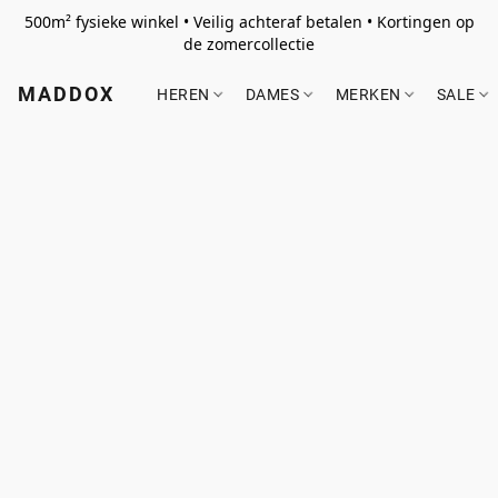
500m² fysieke winkel • Veilig achteraf betalen • Kortingen op
de zomercollectie
MADDOX
HEREN
DAMES
MERKEN
SALE