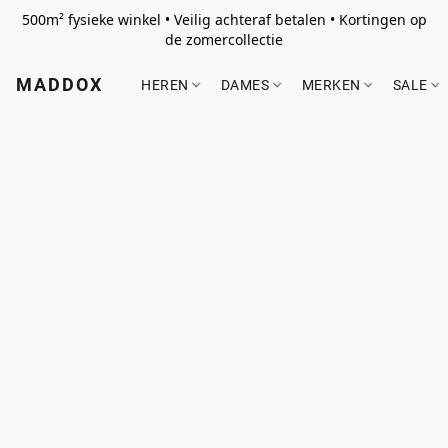
500m² fysieke winkel • Veilig achteraf betalen • Kortingen op
de zomercollectie
MADDOX
HEREN
DAMES
MERKEN
SALE