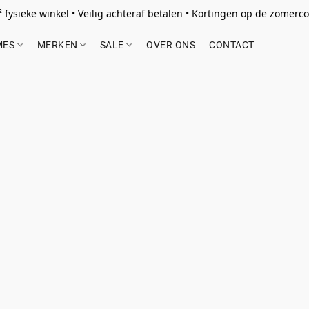
 fysieke winkel • Veilig achteraf betalen • Kortingen op de zomercol
MES
MERKEN
SALE
OVER ONS
CONTACT