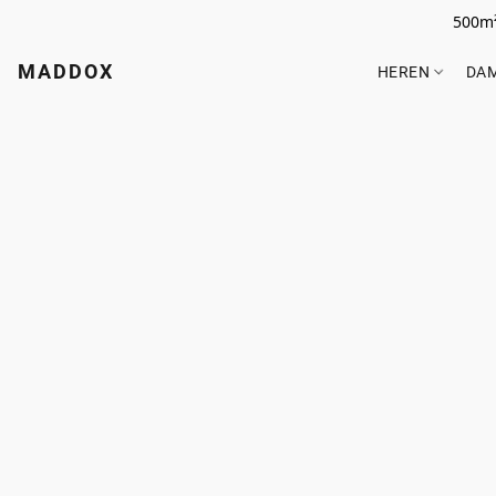
500m²
MADDOX
HEREN
DA