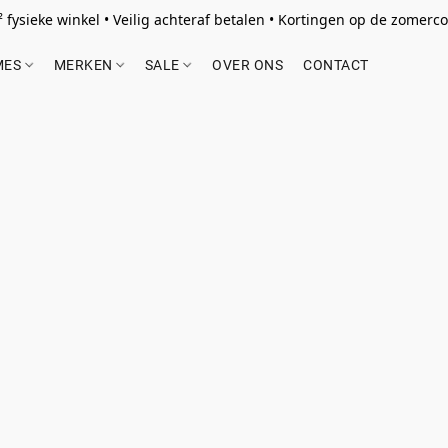
 fysieke winkel • Veilig achteraf betalen • Kortingen op de zomercol
MES
MERKEN
SALE
OVER ONS
CONTACT