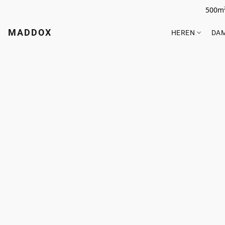
500m²
MADDOX
HEREN
DA