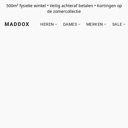
500m² fysieke winkel • Veilig achteraf betalen • Kortingen op
de zomercollectie
MADDOX
HEREN
DAMES
MERKEN
SALE