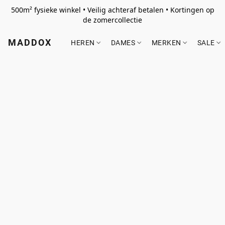
500m² fysieke winkel • Veilig achteraf betalen • Kortingen op
de zomercollectie
MADDOX
HEREN
DAMES
MERKEN
SALE