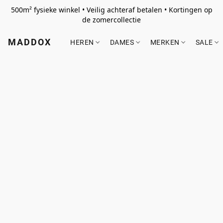
500m² fysieke winkel • Veilig achteraf betalen • Kortingen op
de zomercollectie
MADDOX
HEREN
DAMES
MERKEN
SALE