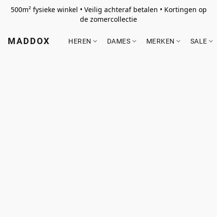
500m² fysieke winkel • Veilig achteraf betalen • Kortingen op
de zomercollectie
MADDOX
HEREN
DAMES
MERKEN
SALE