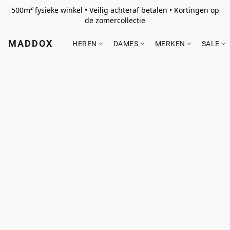
500m² fysieke winkel • Veilig achteraf betalen • Kortingen op
de zomercollectie
MADDOX
HEREN
DAMES
MERKEN
SALE