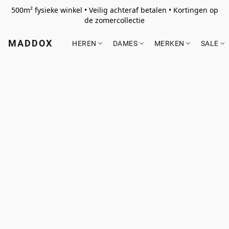
500m² fysieke winkel • Veilig achteraf betalen • Kortingen op
de zomercollectie
MADDOX
HEREN
DAMES
MERKEN
SALE