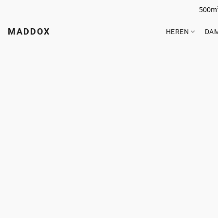
500m²
MADDOX
HEREN
DA