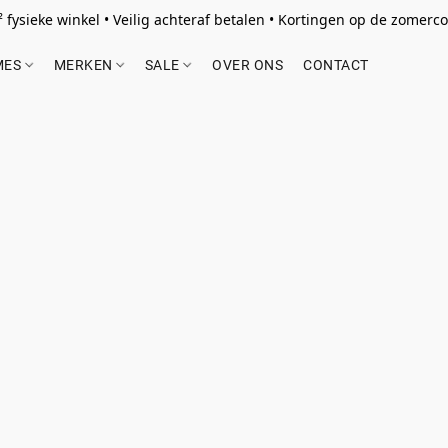
 fysieke winkel • Veilig achteraf betalen • Kortingen op de zomercol
MES
MERKEN
SALE
OVER ONS
CONTACT