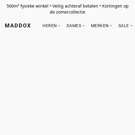
500m² fysieke winkel • Veilig achteraf betalen • Kortingen op
de zomercollectie
MADDOX
HEREN
DAMES
MERKEN
SALE