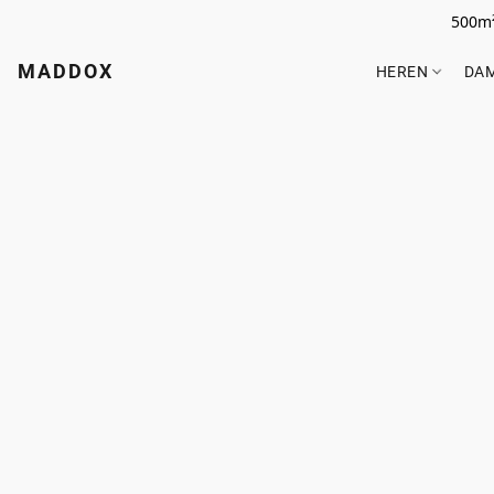
500m²
MADDOX
HEREN
DA