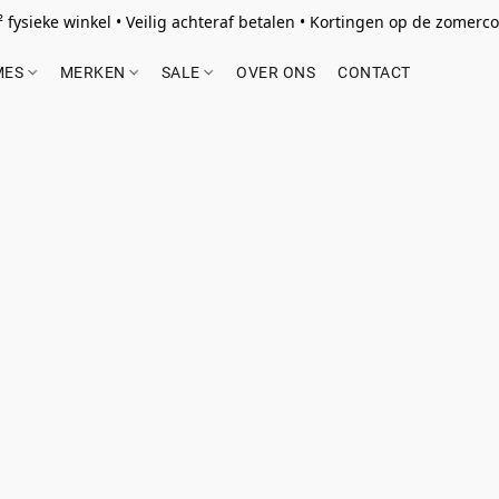
 fysieke winkel • Veilig achteraf betalen • Kortingen op de zomercol
MES
MERKEN
SALE
OVER ONS
CONTACT