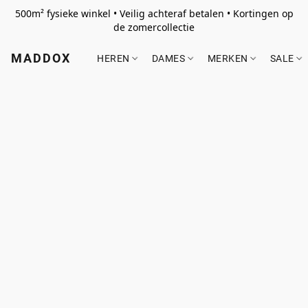
500m² fysieke winkel • Veilig achteraf betalen • Kortingen op
de zomercollectie
MADDOX
HEREN
DAMES
MERKEN
SALE