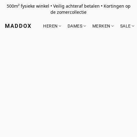
500m² fysieke winkel • Veilig achteraf betalen • Kortingen op
de zomercollectie
MADDOX
HEREN
DAMES
MERKEN
SALE