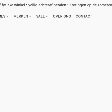
 fysieke winkel • Veilig achteraf betalen • Kortingen op de zomercol
MES
MERKEN
SALE
OVER ONS
CONTACT