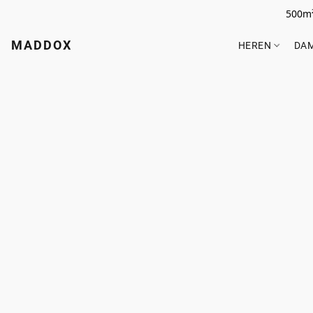
500m²
MADDOX
HEREN
DA