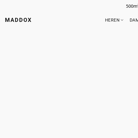
500m²
MADDOX
HEREN
DA