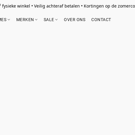
 fysieke winkel • Veilig achteraf betalen • Kortingen op de zomercol
MES
MERKEN
SALE
OVER ONS
CONTACT