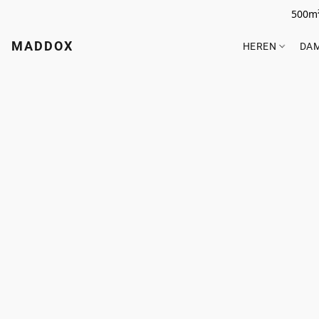
500m²
MADDOX
HEREN
DA