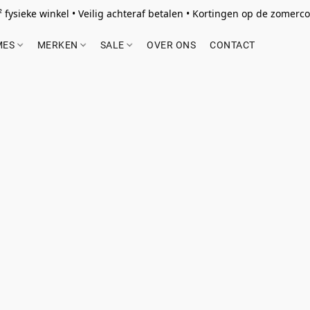
 fysieke winkel • Veilig achteraf betalen • Kortingen op de zomercol
MES
MERKEN
SALE
OVER ONS
CONTACT