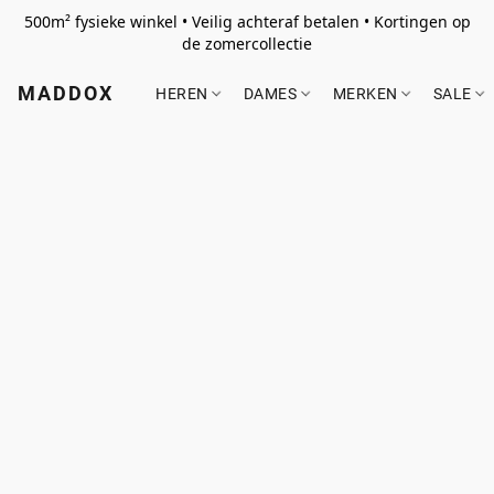
500m² fysieke winkel • Veilig achteraf betalen • Kortingen op
de zomercollectie
MADDOX
HEREN
DAMES
MERKEN
SALE