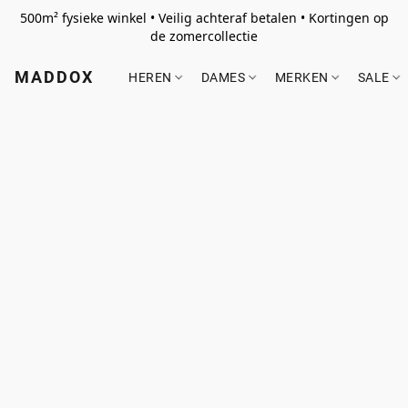
500m² fysieke winkel • Veilig achteraf betalen • Kortingen op
de zomercollectie
MADDOX
HEREN
DAMES
MERKEN
SALE