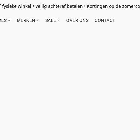
 fysieke winkel • Veilig achteraf betalen • Kortingen op de zomercol
MES
MERKEN
SALE
OVER ONS
CONTACT