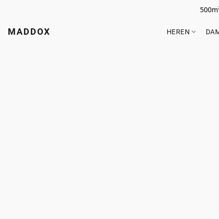
500m²
MADDOX
HEREN
DA