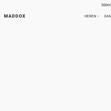
500m²
MADDOX
HEREN
DA