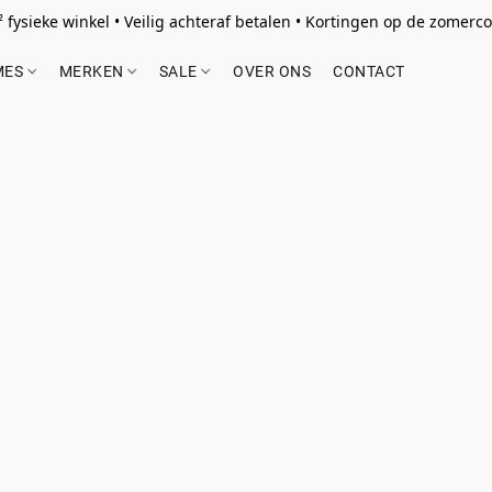
 fysieke winkel • Veilig achteraf betalen • Kortingen op de zomercol
MES
MERKEN
SALE
OVER ONS
CONTACT