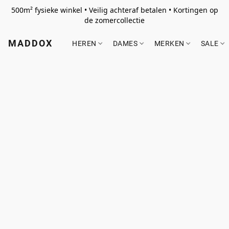
500m² fysieke winkel • Veilig achteraf betalen • Kortingen op
de zomercollectie
MADDOX
HEREN
DAMES
MERKEN
SALE