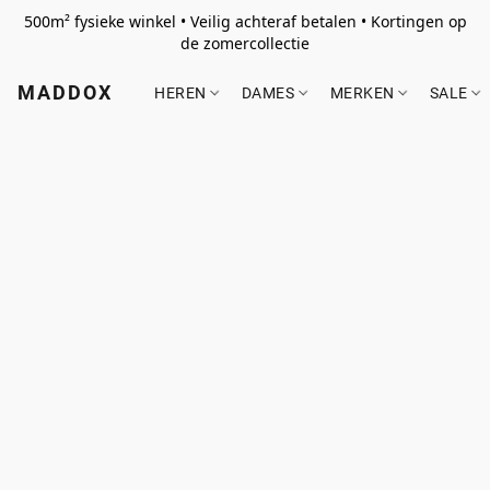
500m² fysieke winkel • Veilig achteraf betalen • Kortingen op
de zomercollectie
MADDOX
HEREN
DAMES
MERKEN
SALE