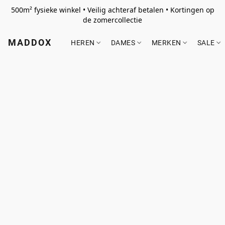
500m² fysieke winkel • Veilig achteraf betalen • Kortingen op
de zomercollectie
MADDOX
HEREN
DAMES
MERKEN
SALE