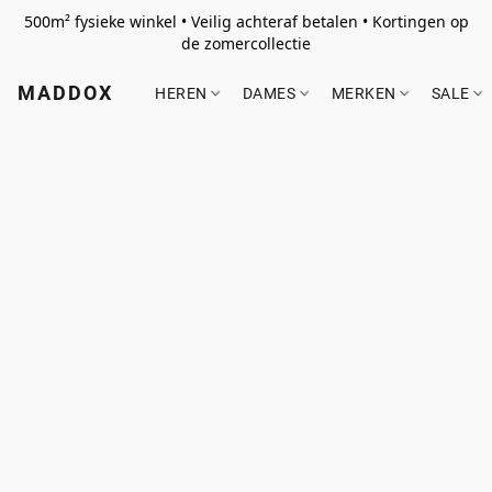
500m² fysieke winkel • Veilig achteraf betalen • Kortingen op
de zomercollectie
MADDOX
HEREN
DAMES
MERKEN
SALE