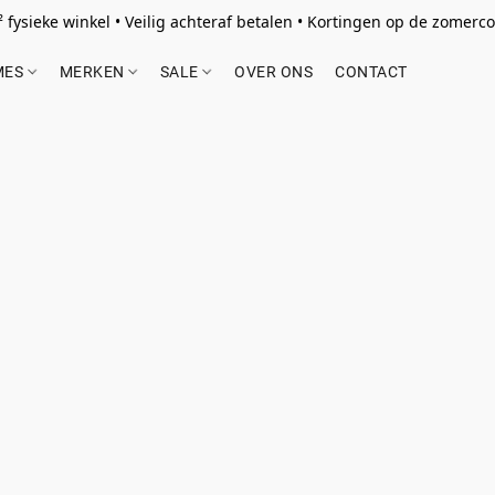
 fysieke winkel • Veilig achteraf betalen • Kortingen op de zomercol
MES
MERKEN
SALE
OVER ONS
CONTACT