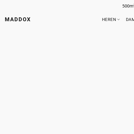
500m²
MADDOX
HEREN
DA