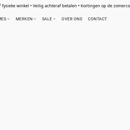
 fysieke winkel • Veilig achteraf betalen • Kortingen op de zomercol
MES
MERKEN
SALE
OVER ONS
CONTACT