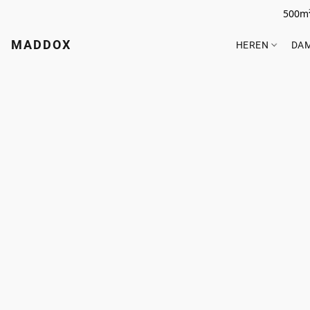
500m²
MADDOX
HEREN
DA