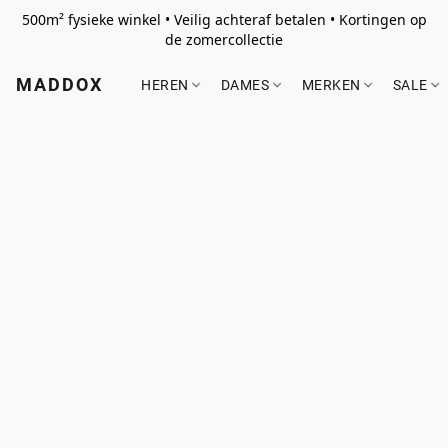
500m² fysieke winkel • Veilig achteraf betalen • Kortingen op
de zomercollectie
MADDOX
HEREN
DAMES
MERKEN
SALE