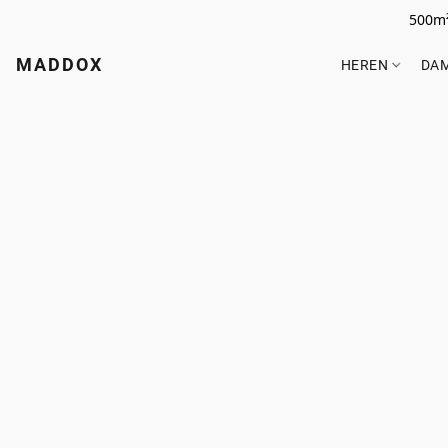
500m²
MADDOX
HEREN
DA