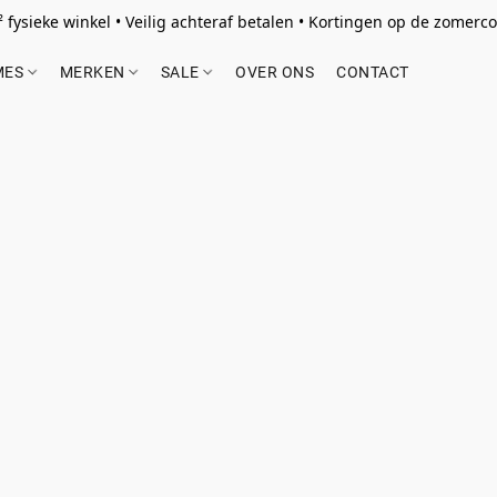
 fysieke winkel • Veilig achteraf betalen • Kortingen op de zomercol
MES
MERKEN
SALE
OVER ONS
CONTACT