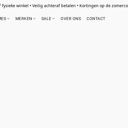
 fysieke winkel • Veilig achteraf betalen • Kortingen op de zomercol
MES
MERKEN
SALE
OVER ONS
CONTACT