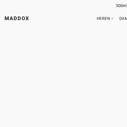
500m²
MADDOX
HEREN
DA