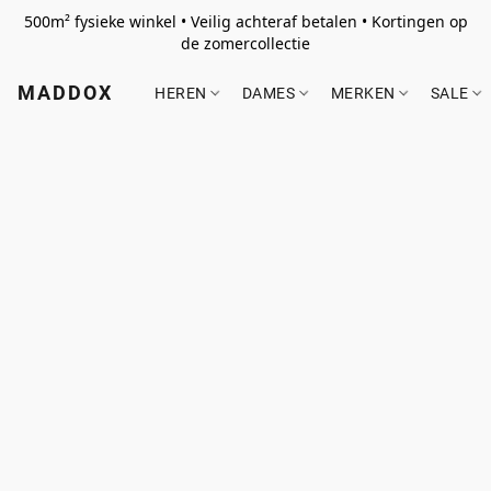
500m² fysieke winkel • Veilig achteraf betalen • Kortingen op
de zomercollectie
MADDOX
HEREN
DAMES
MERKEN
SALE