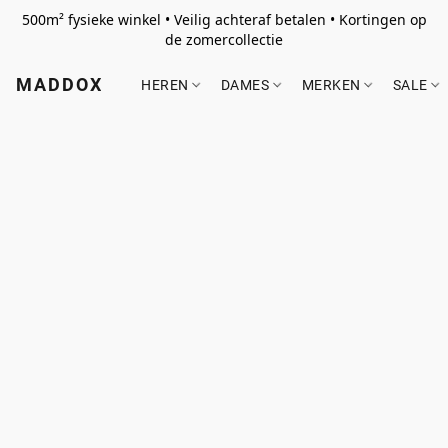
500m² fysieke winkel • Veilig achteraf betalen • Kortingen op
de zomercollectie
MADDOX
HEREN
DAMES
MERKEN
SALE