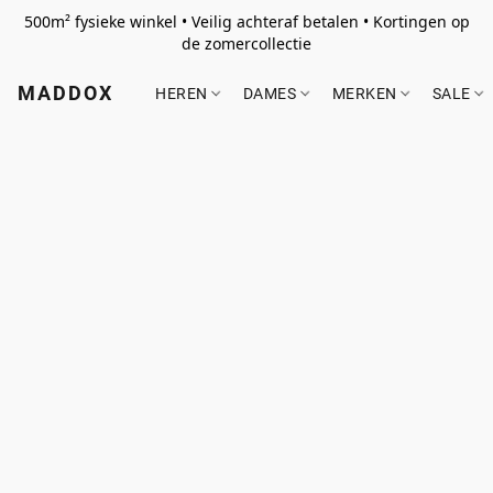
500m² fysieke winkel • Veilig achteraf betalen • Kortingen op
de zomercollectie
MADDOX
HEREN
DAMES
MERKEN
SALE