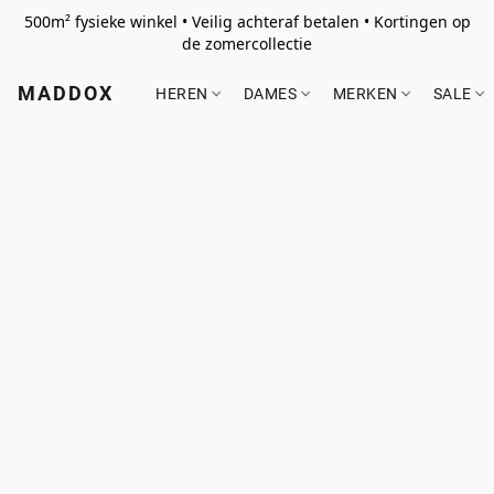
500m² fysieke winkel • Veilig achteraf betalen • Kortingen op
de zomercollectie
MADDOX
HEREN
DAMES
MERKEN
SALE