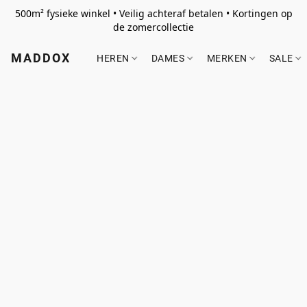
500m² fysieke winkel • Veilig achteraf betalen • Kortingen op
de zomercollectie
MADDOX
HEREN
DAMES
MERKEN
SALE