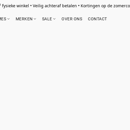
 fysieke winkel • Veilig achteraf betalen • Kortingen op de zomercol
MES
MERKEN
SALE
OVER ONS
CONTACT