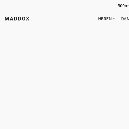
500m²
MADDOX
HEREN
DA