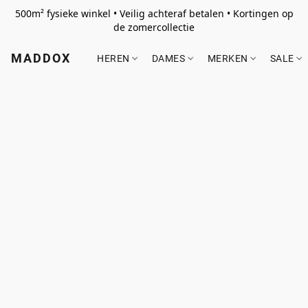
500m² fysieke winkel • Veilig achteraf betalen • Kortingen op
de zomercollectie
MADDOX
HEREN
DAMES
MERKEN
SALE