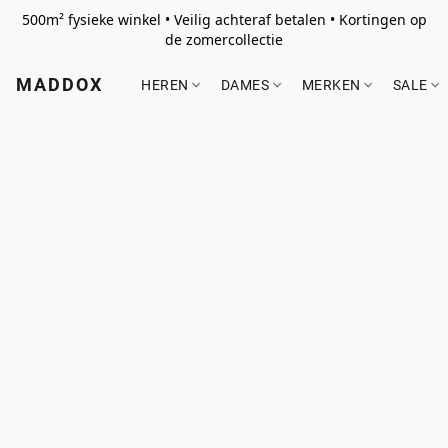
500m² fysieke winkel • Veilig achteraf betalen • Kortingen op
de zomercollectie
MADDOX
HEREN
DAMES
MERKEN
SALE