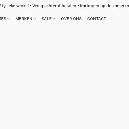
 fysieke winkel • Veilig achteraf betalen • Kortingen op de zomercol
MES
MERKEN
SALE
OVER ONS
CONTACT