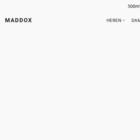
500m²
MADDOX
HEREN
DA