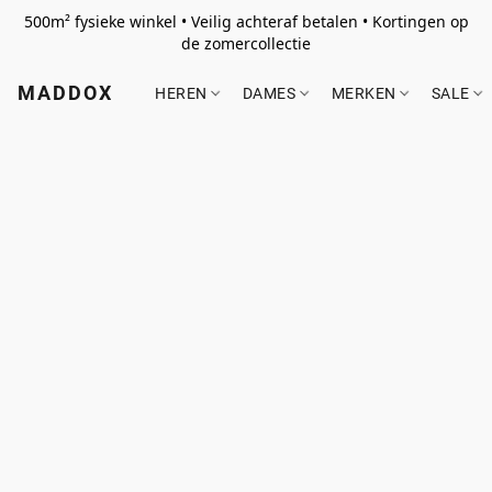
500m² fysieke winkel • Veilig achteraf betalen • Kortingen op
de zomercollectie
MADDOX
HEREN
DAMES
MERKEN
SALE