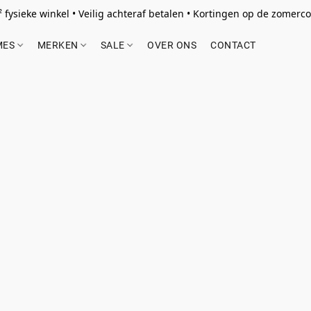
 fysieke winkel • Veilig achteraf betalen • Kortingen op de zomercol
MES
MERKEN
SALE
OVER ONS
CONTACT