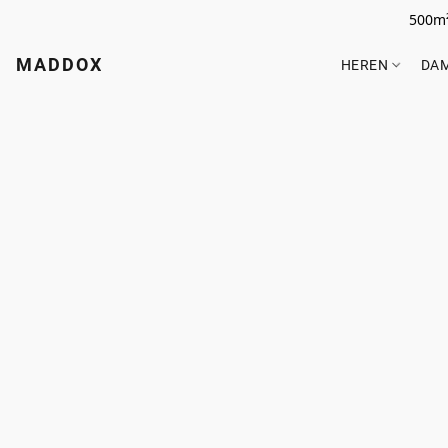
500m²
MADDOX
HEREN
DA